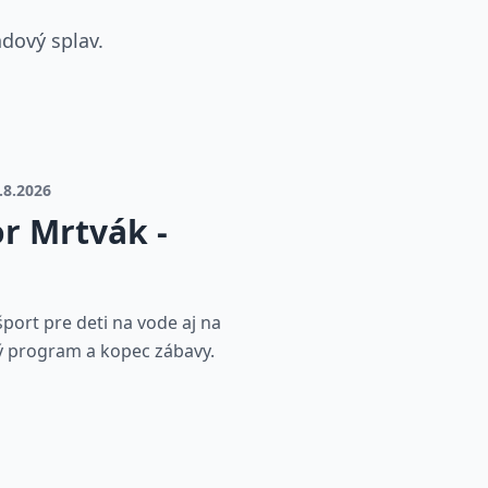
ndový splav.
4.8.2026
r Mrtvák -
šport pre deti na vode aj na
 program a kopec zábavy.