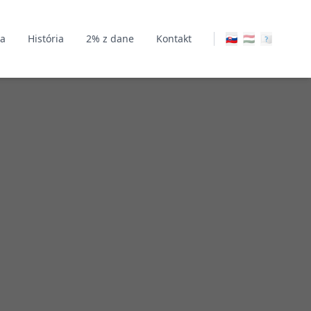
ia
História
2% z dane
Kontakt
🇸🇰
🇭🇺
🇪🇳